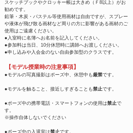
スケッチブックやクロッキー帳は大きめ（Ｆ8以上）がお
勧めです。
鉛筆・木炭・パステル等使用画材は自由ですが、スプレー
や液体が飛び散る画材など周りの方に影響がある画材のご
使用はご遠慮ください。
●入室時に名簿へお名前を記入してください。
●参加料は当日、10分休憩時に講師へお渡しください。
●申し込みや入会金のない自由参加型のクラスです。
【モデル授業時の注意事項】
●モデルの写真撮影はポーズ中、休憩中も
厳禁
です。
●モデルを触ること、接近しすぎることも
禁止
です。
●ポーズ中の携帯電話・スマートフォンの使用は
禁止
で
す。
※操作自体しないでください
●ポーズ中の入退室は
禁止
です。