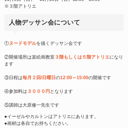
※３階アトリエ
人物デッサン会について
①
ヌードモデル
を描くデッサン会です
②開催場所は楽絵画教室
３階もしくは５階アトリエ
になり
ます
③日程は
毎月２回/日曜日
の
12:00～15:00
の開催です
④参加料は
３０００円
となります
⑤講師は大原修一先生です
●イーゼルやカルトンはアトリエにあります。
●画材は各自でお持ちください。