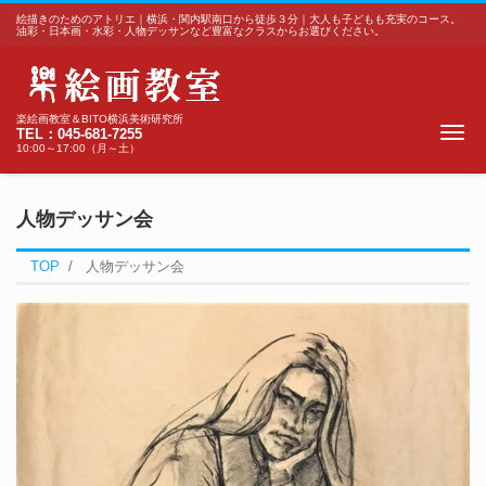
絵描きのためのアトリエ｜横浜・関内駅南口から徒歩３分｜大人も子どもも充実のコース。
油彩・日本画・水彩・人物デッサンなど豊富なクラスからお選びください。
楽絵画教室＆BITO横浜美術研究所
Me
TEL：045-681-7255
10:00～17:00（月～土）
人物デッサン会
TOP
人物デッサン会