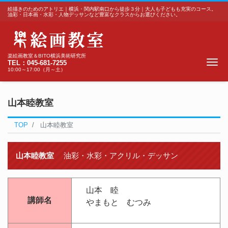
絵描きのためのアトリエ｜横浜・関内駅南口から徒歩３分｜大人も子どもも充実のコース。
油彩・日本画・水彩・人物デッサンなど豊富なクラスからお選びください。
楽絵画教室＆BITO横浜美術研究所
Me
TEL：045-681-7255
10:00～17:00（月～土）
山本睦教室
TOP
山本睦教室
山本睦教室
油彩・水彩・アクリル・デッサン
山本 睦
講師名
やまもと むつみ