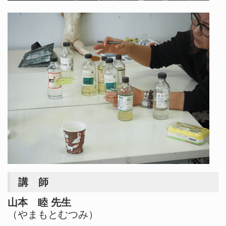
講 師
山本 睦 先生
（やまもとむつみ）