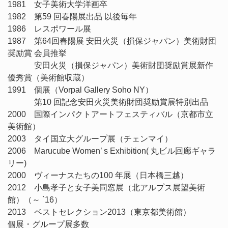
1981 女子美術大学洋画卒
1982 第59 回春陽展出品 以後毎年
1986 レスポワール展
1987 第64回春陽展 安田火災（損保ジャパン）美術財団
奨励賞 会員推挙
安田火災（損保ジャパン）美術財団奨励賞展新作
優秀賞（美術館収蔵）
1991 個展（Vorpal Gallery Soho NY）
第10 回記念安田火災美術財団奨励賞展特別出品
2000 国際インパクトアートフェスティバル（京都市立
美術館）
2003 タイ国立大グループ展（チェンマイ）
2006 Marucube Women’ s Exhibition( 丸ビル回廊ギャラ
リー)
2000 ヴィーナスたちの100 年展（日本橋三越）
2012 小島孝子と女子美同窓展（北アルプス展望美術
館）（～ `16）
2013 ベストセレクション2013（東京都美術館）
個展・グループ展多数