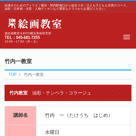
絵描きのためのアトリエ｜横浜・関内駅南口から徒歩３分｜大人も子どもも充実のコース。
油彩・日本画・水彩・人物デッサンなど豊富なクラスからお選びください。
楽絵画教室＆BITO横浜美術研究所
Me
TEL：045-681-7255
10:00～17:00（月～土）
竹内一教室
TOP
竹内一教室
竹内教室
油彩・テンペラ・コラージュ
講師名
竹内 一（たけうち はじめ）
水曜日