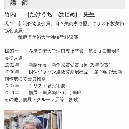
講 師
竹内 一(たけうち はじめ) 先生
現在 新制作協会会員、日本美術家連盟、キリスト教美術
協会会員
武蔵野美術大学油絵学科講師
1987年 多摩美術大学油画専攻卒業 第５３回新制作
展初入選
2002年 新制作展 新作家賞受賞（同’05年受賞）
2006年 損保ジャパン選抜奨励展出品 第70回記念新
制作展にて会員推挙
2007年～ キリスト教美術展
2011年 個展 画廊楽II・ゆう画廊
その他、個展・グループ展等 多数